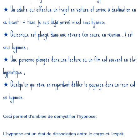
★
Un adulte qui effectue un trajet en voiture et arrive à destination en
se disant : « tiens, je suis déjà arrivé » est sous hypnose
★
Quiconque est plongé dans une rêverie (en cours, en réunion…) est
sous hypnose ;
★
Une personne plongée dans une lecture ou un film est souvent en état
hypnotique ;
★
Quelqu’un qui rêve en regardant défiler le paysage dans un train est
en hypnose.
Ceci permet d’emblée de démystifier l’hypnose.
L’hypnose est un état de dissociation entre le corps et l’esprit,